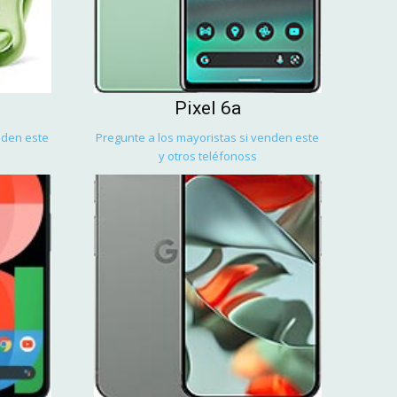
Pixel 6a
nden este
Pregunte a los mayoristas si venden este
y otros teléfonoss