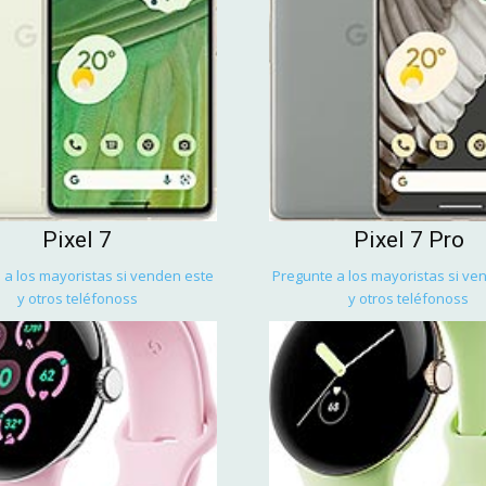
Pixel 7
Pixel 7 Pro
 a los mayoristas si venden este
Pregunte a los mayoristas si ve
y otros teléfonoss
y otros teléfonoss