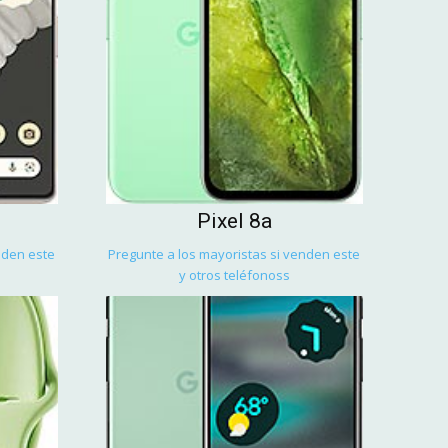
Pixel 8a
nden este
Pregunte a los mayoristas si venden este
y otros teléfonoss