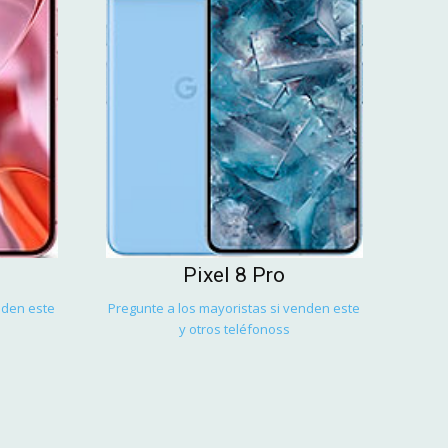
Pixel 8 Pro
nden este
Pregunte a los mayoristas si venden este
y otros teléfonoss