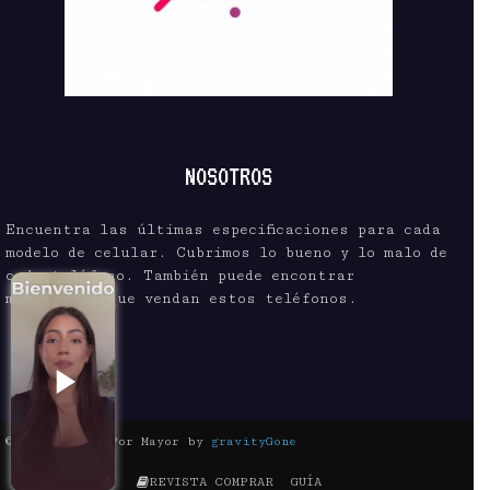
NOSOTROS
Encuentra las últimas especificaciones para cada
modelo de celular. Cubrimos lo bueno y lo malo de
cada teléfono. También puede encontrar
mayoristas que vendan estos teléfonos.
© Celular Al Por Mayor by
gravityGone
REVISTA COMPRAR
GUÍA