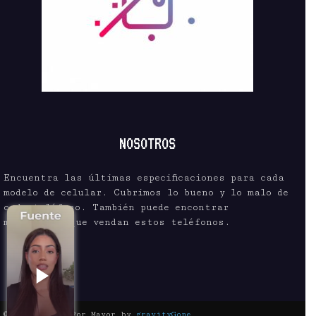
NOSOTROS
Encuentra las últimas especificaciones para cada
modelo de celular. Cubrimos lo bueno y lo malo de
cada teléfono. También puede encontrar
mayoristas que vendan estos teléfonos.
© Celular Al Por Mayor by
gravityGone